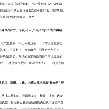
旗下大娱乐集团董事。 把柄最新版《2023年胡
亿东谈主民币的企业估值名次榜单第10名，在深圳仅
算作菜鸟收集的董事长，童文
么外资占比才几个点-开云(中国)Kaiyun·官方网站 -
，花式也各种，今上帝要浅谈一下个东说念主意会
砾引珠，不同想法，接待疏导）回看近半年的走
摸和端正失灵。商场的快涨快跌消磨了东说念主们
2种，一种是操作手法（所谓的战法），一种是逻辑
口我国黑龙江、新疆、甘肃、内蒙古等地演出“极光秀”-开
口 近日，受地磁暴影响，我国黑龙江、新疆、甘肃、内蒙
”春昼夜空，极光醉心者们纷纷用镜头记载下这份来自