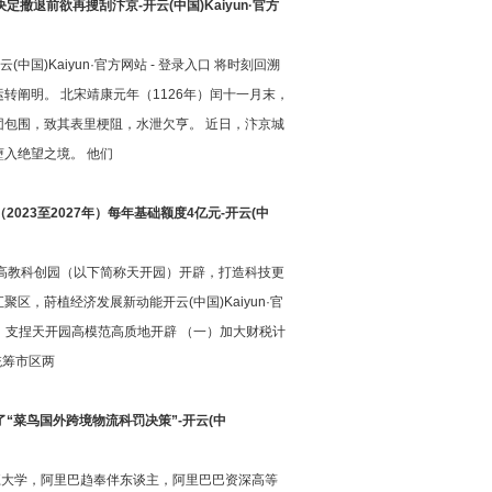
兵决定撤退前欲再搜刮汴京-开云(中国)Kaiyun·官方
国)Kaiyun·官方网站 - 登录入口 将时刻回溯
转阐明。 北宋靖康元年（1126年）闰十一月末，
包围，致其表里梗阻，水泄欠亨。 近日，汴京城
入绝望之境。 他们
期（2023至2027年）每年基础额度4亿元-开云(中
股东天开高教科创园（以下简称天开园）开辟，打造科技更
区，莳植经济发展新动能开云(中国)Kaiyun·官
一、支捏天开园高模范高质地开辟 （一）加大财税计
统筹市区两
推出了“菜鸟国外跨境物流科罚决策”-开云(中
浙江大学，阿里巴趋奉伴东谈主，阿里巴巴资深高等