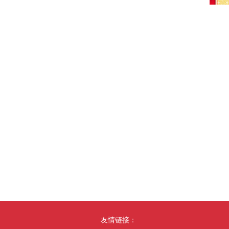
友情链接：