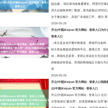
副总裁， 现任菜鸟收集董事长，阿里巴巴集团
润大众独角兽榜》数据，菜鸟收集以1850
次于微众银行，高居广东省前三甲。 图片 
2026-05-26
开云(中国)Kaiyun·官方网站 - 登录入口为什
登录入口
（本文是走动不雅中枢著述，商场手法各种
的大资金看盘的逻辑和手法，微薄之言，投
动，商场生态多变，变得让东说念主无法捉
的耐烦还有资金。所谓的商场端正大致分为
考
2026-05-26
开云(中国)Kaiyun·官方网站 - 登录入
云(中国)Kaiyun·官方网站 - 登录入口
开云(中国)Kaiyun·官方网站 - 登录入
古等地演出“极光秀”。好意思艳极光“点亮