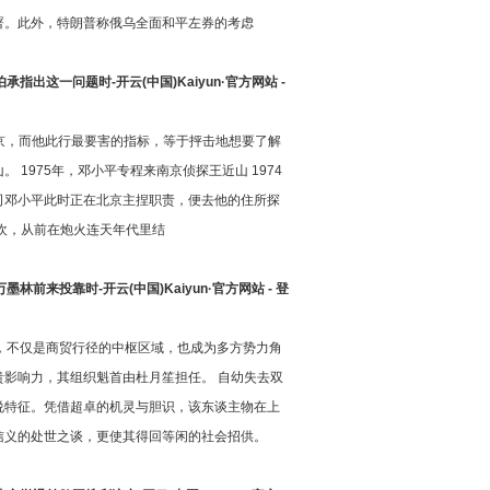
署。此外，特朗普称俄乌全面和平左券的考虑
伯承指出这一问题时-开云(中国)Kaiyun·官方网站 -
到南京，而他此行最要害的指标，等于抨击地想要了解
 1975年，邓小平专程来南京侦探王近山 1974
司邓小平此时正在北京主捏职责，便去他的住所探
欢，从前在炮火连天年代里结
万墨林前来投靠时-开云(中国)Kaiyun·官方网站 - 登
，不仅是商贸行径的中枢区域，也成为多方势力角
影响力，其组织魁首由杜月笙担任。 自幼失去双
说特征。凭借超卓的机灵与胆识，该东谈主物在上
信义的处世之谈，更使其得回等闲的社会招供。