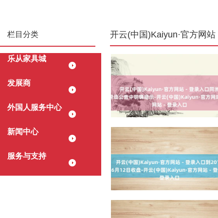
开云(中国)Kaiyun·官方网站
栏目分类
乐从家具城
发展商
外国人服务中心
新闻中心
服务与支持