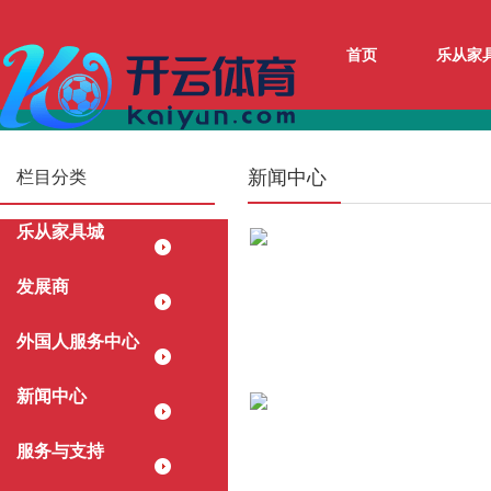
首页
乐从家
新闻中心
栏目分类
乐从家具城
发展商
外国人服务中心
新闻中心
服务与支持