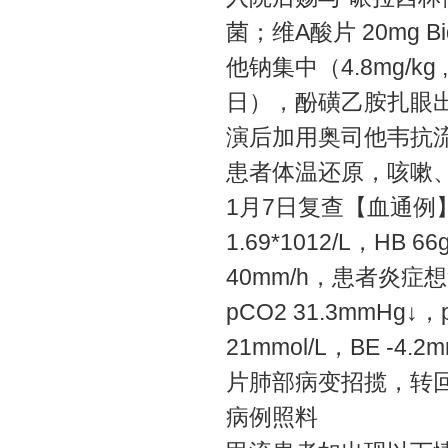
菌；维A酸片 20mg 
他钠集中（4.8mg/k
日），酚磺乙胺扎眼
演后加用奥司他韦抗
患者体温还原，咳嗽
1月7日复查【血通例】WBC
1.69*1012/L，HB 66
40mm/h，患者炎症想象
pCO2 31.3mmHg↓，
21mmol/L，BE -4
片肺部病变招揽，转
病例照料