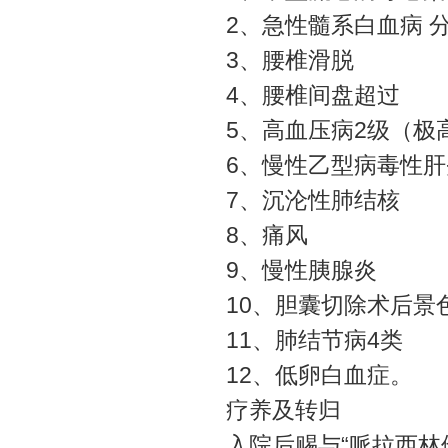
2、急性髓系白血病 
3、腰椎滑脱
4、腰椎间盘超过
5、高血压病2级（极
6、慢性乙型病毒性肝
7、沉沦性肺结核
8、痛风
9、慢性胰腺炎
10、胆囊切除术后景
11、肺结节病4类
12、低卵白血症。
疗养及转归
入院后赐与“哌拉西林他唑