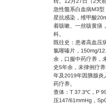
转。12月27日（2天
急性髓系白血病M3
星抗感染，维甲酸20
着咳嗽、一丝咳黄痰
科。
既往史：患者高血压病
氯噻嗪片，150mg/
余，口服中药疗养，
史5年余，未律例疗养；
年及2019年因胰腺
药疗养。
查体：T 37.3℃，P 
压147/61mmHg，Sp