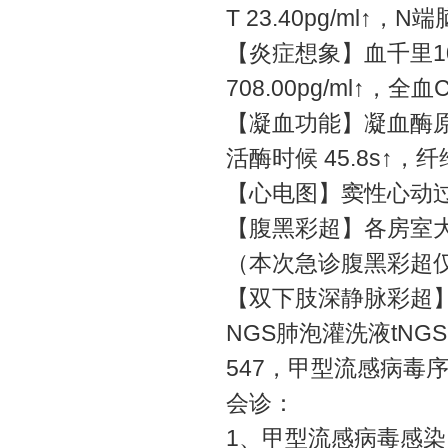
T 23.40pg/ml↑，N
【炎症想象】血千里102
708.00pg/ml↑，全血
【凝血功能】凝血酶原时
活酶时候 45.8s↑，纤
【心电图】窦性心动
【腹黑彩超】各房室
（本次急诊腹黑彩超
【双下肢深静脉彩超
NGS肺泡灌洗液tN
547，甲型流感病毒序
会诊：
1、甲型流感病毒感染I