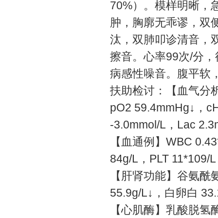
70%）。模样明晰
肿，胸廓无乖谬，双
汰，双肺叩诊清音，
擦音。心率99次/分
病感性噪音。腹平软
扶助检讨：【血气分析】 Fi
pO2 59.4mmHg↓，cH
-3.0mmol/L，Lac 2.
【血通例】WBC 0.43*10
84g/L，PLT 11*109/
【肝肾功能】谷氨酰氨基转
55.9g/L↓，白卵白 33
【心肌酶】乳酸脱氢酶 30