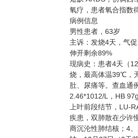
氧疗，患者氧合指数
病例信息
男性患者，63岁
主诉：发烧4天，气促
伸开剩余89%
现病史：患者4天（1
烧，最高体温39℃
肚、尿痛等。查血通例：WBC
2.46*1012/L，HB
上叶前段结节，LU-RA
疾患，双肺散在少许
商沉沦性肺结核；4