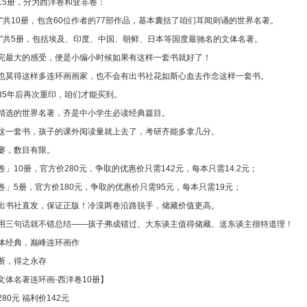
15册，分为西洋卷和亚非卷：
卷”共10册，包含60位作者的77部作品，基本囊括了咱们耳闻则诵的世界名著。
卷”共5册，包括埃及、印度、中国、朝鲜、日本等国度最驰名的文体名著。
完最大的感受，便是小编小时候如果有这样一套书就好了！
也莫得这样多连环画画家，也不会有出书社花如斯心血去作念这样一套书。
35年后再次重印，咱们才能买到。
精选的世界名著，齐是中小学生必读经典篇目。
这一套书，孩子的课外阅读量就上去了，考研齐能多拿几分。
窭，数目有限。
卷」10册，官方价280元，争取的优惠价只需142元，每本只需14.2元；
卷」5册，官方价180元，争取的优惠价只需95元，每本只需19元；
出书社直发，保证正版！冷漠两卷沿路脱手，储藏价值更高。
用三句话就不错总结——孩子弗成错过、大东谈主值得储藏、送东谈主很特道理！
体经典，巅峰连环画作
断，得之永存
文体名著连环画-西洋卷10册】
80元 福利价142元