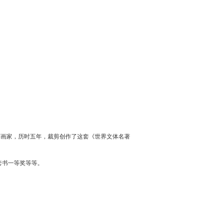
画画家，历时五年，裁剪创作了这套《世界文体名著
套书一等奖等等。