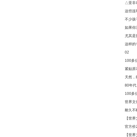
△亚非
这些连
不少孩
如果你
尤其是
这样的
02
100
紧贴原
天然，
80年
100
世界文
耐久不
【世界
官方价2
【世界