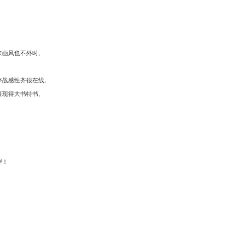
来画风也不外时。
停战感性齐很在线。
展现得大书特书。
理！