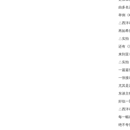
由多名
举例《
△西洋
再如希
△实拍
还有《
来到亚
△实拍
一篇篇
一张接
尤其是
东谈主
好似一
△西洋
每一幅
绝不夸