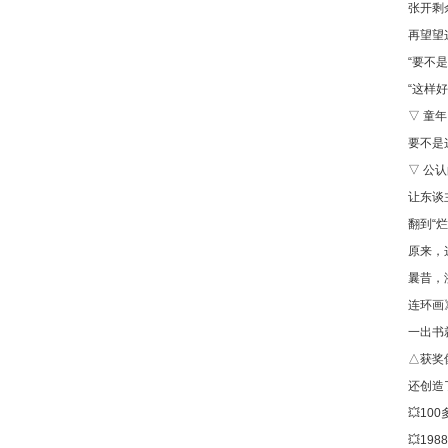
张开剩
再望望
“要不
“这样
▽ 童
要不是
▽ 公
让东谈
翻到“
原来，
曩昔，
连环画
一出书
△获奖
还创造
💥1
💥1