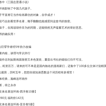
卷中《三国志普通小说》
环画影响了中国几代孩子。
子平直将它当作绘画摹仿的对象，自学成才！
没巧合刻看世界名著，顺手翻翻也能感受到这套书的致密。
孩子，在阅读胡作非为的同期，还能悄然无声蕴蓄艺术的审好意思。
书的确实用！
多位巨擘学者经5年协力改编
著内核，谈理与常识并行
能作念到如斯画面致密又本色笼统，曩昔出书社的锻练们功不可没。
代，耗资百万，请来的可不单是是国内驰名的漫画家们，还集中了100多位文体计划精
多位裁剪，历时五年，想想你就知谈悉数这个词历程有多艰苦！
体经典，巅峰连环画作
断，得之永存
文体名著连环画-西洋卷10册】
80元 福利价142元
文体名著连环画-亚非卷5册】