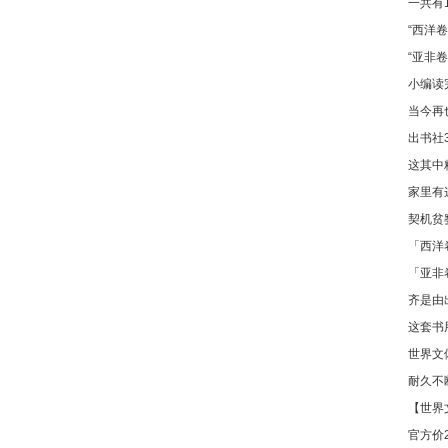
一共有
“西洋
“亚非
小编读
当今再
出书社
这其中
家里有
契机贫
「西洋
「亚非
齐是由
这套书
世界文
耐久不
【世界
官方价2