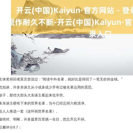
文体奖得回者莫言曾说过：“阅读中外名著，就好比是得回了一笔无价的金钱。”
也知谈，许多东谈主从小或多或少齐有过被名著运用的震恐。
孩子，那些大部头大东谈主看起来也辛劳。
多东谈主硬啃下来的世界名著，当今已经忘得六根清净。
给人人推选一套《连环画世界名著》。
极绝对、明晰，许多篇章百里挑一在目，想忘齐忘不掉。
豆瓣评分9.7：