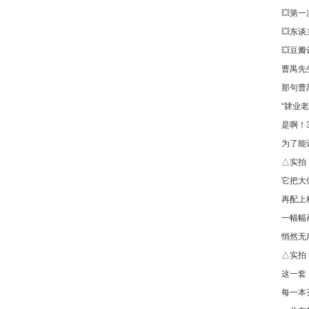
💥第
💥东
💥豆
曹禺先
那句曹
“肄业
是啊！
为了能
△实拍
它把大
再配上
一幅幅
悄然无
△实拍
这一套
每一本