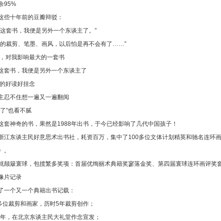
余95%
这些十年前的豆瓣辩驳：
是这套书，我便是另外一个东谈主了。”
好的裁剪、笔墨、画风，以后怕是再不会有了……”
年，对我影响最大的一套书
这套书，我便是另外一个东谈主了
认的好读好挂念
主忍不住想一遍又一遍翻阅
烂了”也看不腻
这套神奇的书，果然是1988年出书，于今已经影响了几代中国孩子！
浙江东谈主民好意思术出书社，耗资百万，集中了100多位文体计划精英和驰名连环
》。
就颠簸寰球，包揽繁多奖项：首届优绚丽术典籍奖寥落金奖、第四届寰球连环画评奖
像片记录
了一个又一个典籍出书记载：
00多位裁剪和画家，历时5年裁剪创作；
988年，在北京东谈主民大礼堂作念宣发；