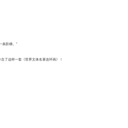
一条阶梯。”
作念了这样一套《世界文体名著连环画》！