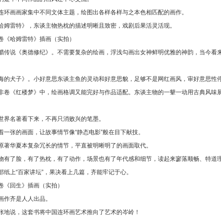
连环画画家集中不同文体主题，绘图出各样各样与之本色相匹配的画作。
哈姆雷特》，东谈主物热枕的描述明晰且致密，戏剧后果活灵活现。
卷《哈姆雷特》插画（实拍）
腊传说《奥德修纪》。不需要复杂的绘画，浮浅勾画出女神鲜明优雅的神韵，当今看
海的犬子》。小好意思东谈主鱼的灵动和好意思貌，足够不是网红画风，审好意思性
非卷《红楼梦》中，绘画格调又能完好与作品适配。东谈主物的一颦一动用古典风味
世界名著看下来，不再只消败兴的笔墨。
着一张的画面，让故事情节像“静态电影”般在目下献技。
原著华夏本复杂冗长的情节，平直被明晰明了的画面取代。
物有了脸，有了热枕，有了动作，场景也有了年代感和细节，读起来寥落顺畅、特道
部纸上“百家讲坛”，果决看上几篇，齐能牢记于心。
卷《回生》插画（实拍）
画作齐是人人出品。
张地说，这套书将中国连环画艺术推向了艺术的岑岭！