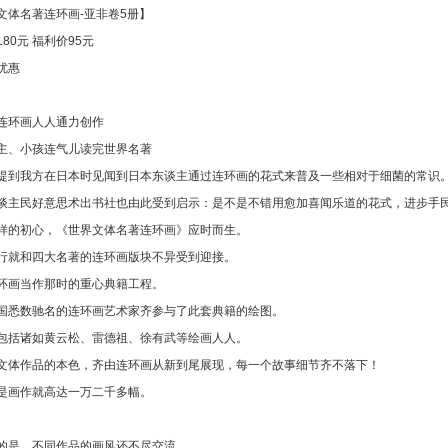
文体名著连环画-亚非卷5册】
80元 福利价95元
优惠
连环画人人通力创作
主、小孩连气儿读完世界名著
提到我方在日本时见闻到日本东谈主通过连环画的花式来普及一些相对于细菌的常识
谈主民好意思术出书社也由此受到启示：是不是不错用愈加喜闻乐道的花式，进步手
样的初心，《世界文体名著连环画》应时而生。
行就和四大名著的连环画版块不异受到迎接。
环画当作那时的重心典籍工程。
国悉数驰名的连环画艺术家齐参与了此套典籍的绘图。
包括诸如黄云松、雷德祖、徐有武等绘画人人。
文体作品的本色，齐由连环画从新到尾展现，每一个故事细节齐不落下！
是画作就高达一万二千多幅。
的是，不同作品的画风还不尽交流。