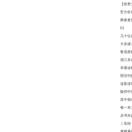
【世界
官方价1
两卷更
01
几十位
大东谈
鲁迅曾
浙江东
本着这
照旧刊
这套连
险些中
其中就
每一本
丛书光
△实拍
更横暴