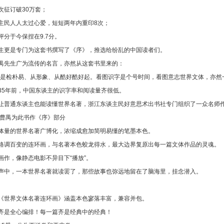
一次征订破30万套；
谈主民人人太过心爱，短短两年内重印8次；
瓣评分于今保捏在9.7分。
生更是专门为这套书撰写了《序》，推选给纷乱的中国读者们。
禺先生广为流传的名言，亦然从这套书里来的：
老是检朴易、从形象、从酷好酷好起。看图识字是个号时间，看图意志世界文体，亦然
35年前，中国东谈主的识字率和阅读量齐很低。
让普通东谈主也能读懂世界名著，浙江东谈主民好意思术出书社专门组织了一众名师
 曹禺为此书作《序》部分
体量的世界名著广博化，浓缩成愈加简明易懂的笔墨本色。
格调百变的连环画，与名著本色蛟龙得水，最大边界复原出每一篇文体作品的灵魂。
画作，像静态电影不异目下“播放”。
声中，一本世界名著就读罢了，那些故事也弥远地留在了脑海里，挂念潜入。
《世界文体名著连环画》涵盖本色寥落丰富，兼容并包。
齐是全心编排！每一篇齐是经典中的经典！