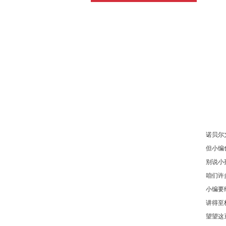
诺贝尔
但小编
别说小
咱们许
小编要
讲得至
望望这