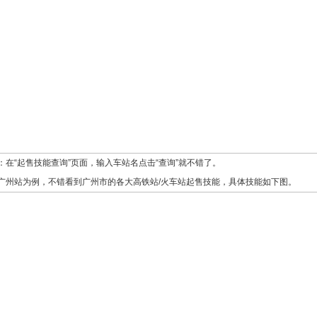
：在“起售技能查询”页面，输入车站名点击“查询”就不错了。
广州站为例，不错看到广州市的各大高铁站/火车站起售技能，具体技能如下图。