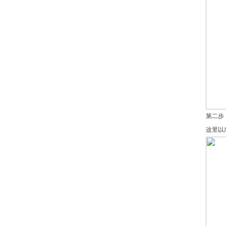
第二步
这里以