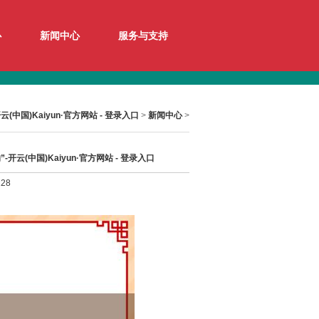
心
新闻中心
服务与支持
云(中国)Kaiyun·官方网站 - 登录入口
>
新闻中心
>
-开云(中国)Kaiyun·官方网站 - 登录入口
28