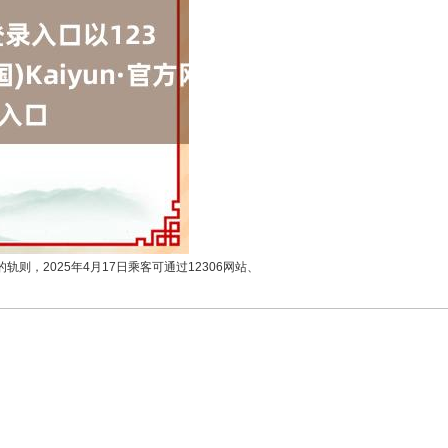
则，2025年4月17日乘客可通过12306网站、