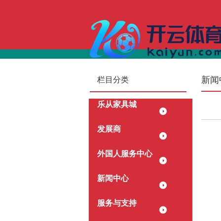
新闻
栏目分类
乐从家具城
发展商
外国人服务中心
新闻中心
服务与支持