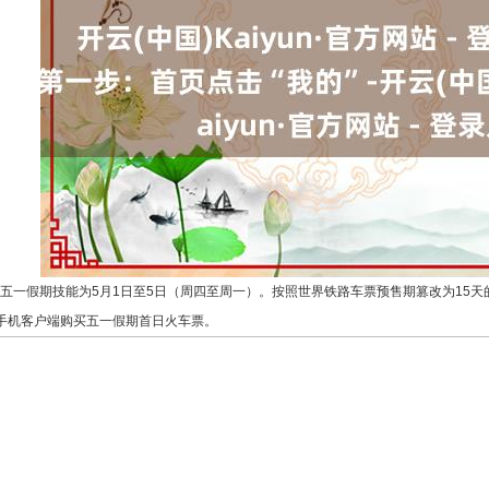
5年五一假期技能为5月1日至5日（周四至周一）。按照世界铁路车票预售期篡改为15天的轨
06手机客户端购买五一假期首日火车票。