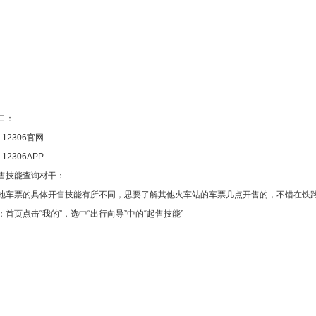
口：
12306官网
12306APP
售技能查询材干：
地车票的具体开售技能有所不同，思要了解其他火车站的车票几点开售的，不错在铁路1230
：首页点击“我的”，选中“出行向导”中的“起售技能”