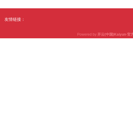
友情链接：
Powered by
开云(中国)Kaiyun·官