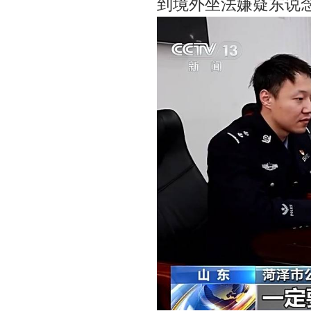
到境外坐法嫌疑东说